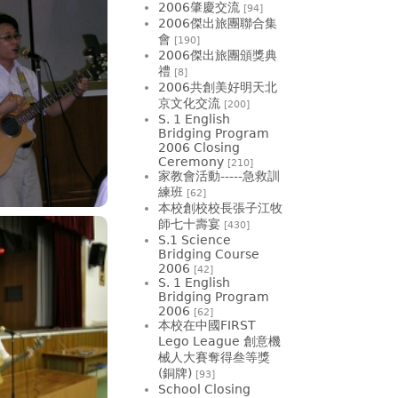
2006肇慶交流
[94]
2006傑出旅團聯合集
會
[190]
2006傑出旅團頒獎典
禮
[8]
2006共創美好明天北
京文化交流
[200]
S. 1 English
Bridging Program
2006 Closing
Ceremony
[210]
家教會活動-----急救訓
練班
[62]
本校創校校長張子江牧
師七十壽宴
[430]
S.1 Science
Bridging Course
2006
[42]
S. 1 English
Bridging Program
2006
[62]
本校在中國FIRST
Lego League 創意機
械人大賽奪得叁等獎
(銅牌)
[93]
School Closing