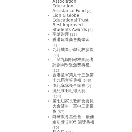
Association
Education
Assistance Fund
[2]
Lion & Globe
Educational Trust
Best Improved
Students Awards
[2]
聖誕崇拜
[12]
香港建造商會獎學金
[1]
九龍城區小學到校參觀
[85]
「第九屆明報校園記者
計劃開學暨頒獎典禮」
[12]
香港童軍第九十三旅第
十九屆宣誓典禮
[548]
風紀隊隊長全家福
[2]
風紀隊羽毛球大賽
[154]
第七屆家長教師會會員
大會暨中一至中三家長
夜
[57]
獅球教育基金會---最佳
進步獎 2005 頒獎典禮
[50]
捐血日