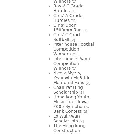
Winners
[2]
Boya' C Grade
Hurdles
[1]
Girls' A Grade
Hurdles
[1]
Girls' Open
1500mm Run
[1]
Girls' C Grad
Softball
[2]
Inter-house Football
Competition
Winners
[2]
Inter-house Piano
Competition
Winners
[1]
Nicola Myers,
Kwnnwth McBride
Memorial Fund
[2]
Chan Yat Hing
Scholarship
[2]
Hong Kong Youth
Music Interflowa
2005 Symphonic
Bank Contest
[2]
Lo Wai Kwan
Scholarship
[2]
The Hong kong
Construction