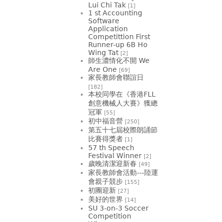
Lui Chi Tak
[1]
1 st Accounting
Software
Application
Competittion First
Runner-up 6B Ho
Wing Tat
[2]
師生濃情化不開 We
Are One
[69]
家長教師會聯誼日
[182]
本校同學在《香港FLL
創意機械人大賽》獲總
冠軍
[55]
初中福音營
[250]
第五十七屆校際朗誦節
比賽得獎者
[1]
57 th Speech
Festival Winner
[2]
歲晚清潔迎新春
[49]
家長教師會活動---陸運
會親子競步
[155]
初團迎新
[27]
美好的世界
[14]
SU 3-on-3 Soccer
Competition