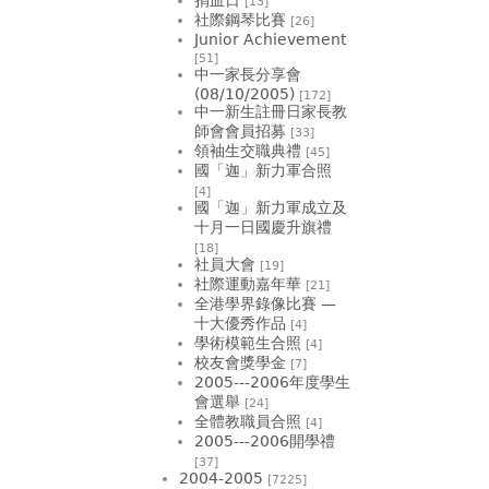
[13]
社際鋼琴比賽
[26]
Junior Achievement
[51]
中一家長分享會
(08/10/2005)
[172]
中一新生註冊日家長教
師會會員招募
[33]
領袖生交職典禮
[45]
國「迦」新力軍合照
[4]
國「迦」新力軍成立及
十月一日國慶升旗禮
[18]
社員大會
[19]
社際運動嘉年華
[21]
全港學界錄像比賽 —
十大優秀作品
[4]
學術模範生合照
[4]
校友會獎學金
[7]
2005---2006年度學生
會選舉
[24]
全體教職員合照
[4]
2005---2006開學禮
[37]
2004-2005
[7225]