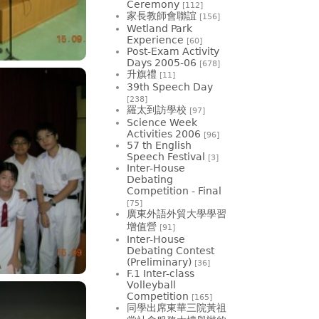
Ceremony
[112]
家長教師會聯誼
[156]
Wetland Park
Experience
[60]
Post-Exam Activity
Days 2005-06
[678]
升旗禮
[11]
39th Speech Day
[238]
羅太到訪學校
[97]
Science Week
Activities 2006
[96]
57 th English
Speech Festival
[3]
Inter-House
Debating
Competition - Final
[75]
廣東外語外貿大學學習
增值營
[91]
Inter-House
Debating Contest
(Preliminary)
[36]
F.1 Inter-class
Volleyball
Competition
[165]
同學出席東華三院黃祖