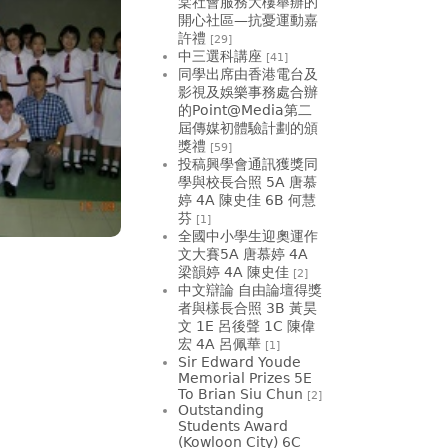
棠社會服務大樓舉辦的
開心社區—抗憂運動嘉
許禮
[29]
中三選科講座
[41]
同學出席由香港電台及
影視及娛樂事務處合辦
的Point@Media第二
屆傳媒初體驗計劃的頒
獎禮
[59]
投稿興學會通訊獲獎同
學與校長合照 5A 唐慕
婷 4A 陳史佳 6B 何慧
芬
[1]
全國中小學生迎奧運作
文大賽5A 唐慕婷 4A
梁韻婷 4A 陳史佳
[2]
中文辯論 自由論壇得獎
者與樣長合照 3B 黃昊
文 1E 呂後聲 1C 陳偉
宏 4A 呂佩華
[1]
Sir Edward Youde
Memorial Prizes 5E
To Brian Siu Chun
[2]
Outstanding
Students Award
(Kowloon City) 6C