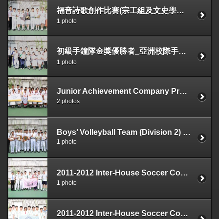
福音詩歌創作比賽(宗工組及文史學會合辦)
1 photo
初級手鐘隊金獎優勝者_亞洲校際手鈴及手鐘大賽2012
1 photo
Junior Achievement Company Program 2011/12
2 photos
Boys’ Volleyball Team (Division 2) Overall Champion
1 photo
2011-2012 Inter-House Soccer Completition Champion (Virture House)
1 photo
2011-2012 Inter-House Soccer Competition 1st Runners-up (Intellect House