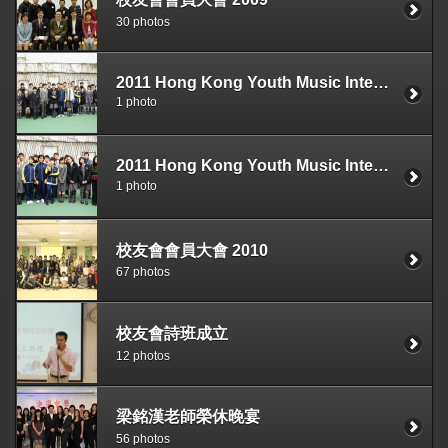
30 photos
2011 Hong Kong Youth Music Interflows Symphonic Band Contest Bronze Award
1 photo
2011 Hong Kong Youth Music Interflows String Orchestra Silver Prize
1 photo
校友會會員大會 2010
67 photos
校友會詩班成立
12 photos
梁銘漢老師榮休晚宴
56 photos