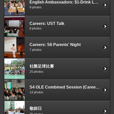
English Ambassadors: $1-Drink Lunch Gathering
9 photos
Careers: UST Talk
8 photos
Careers: S6 Parents' Night
7 photos
社際足球比賽
25 photos
S4 OLE Combined Session (Careers)
14 photos
敬師日