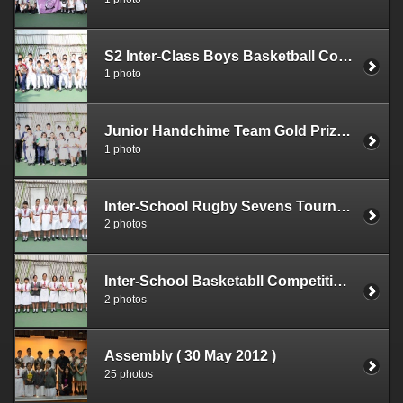
S2 Inter-Class Boys Basketball Competition (2011-12)
1 photo
Junior Handchime Team Gold Prize winners at the "Asia Inter-school Handbell & Handchimes Competition 2012
1 photo
Inter-School Rugby Sevens Tournament 2011-12 (Girls B & C 2nd Runner-Up)
2 photos
Inter-School Basketabll Competition 2011-12 (Girls C 1st Runner-Up)
2 photos
Assembly ( 30 May 2012 )
25 photos