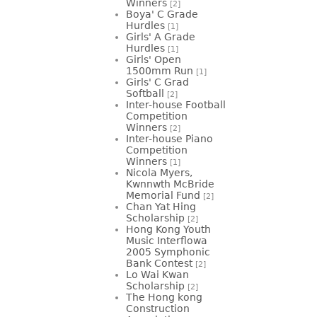
Winners
[2]
Boya' C Grade
Hurdles
[1]
Girls' A Grade
Hurdles
[1]
Girls' Open
1500mm Run
[1]
Girls' C Grad
Softball
[2]
Inter-house Football
Competition
Winners
[2]
Inter-house Piano
Competition
Winners
[1]
Nicola Myers,
Kwnnwth McBride
Memorial Fund
[2]
Chan Yat Hing
Scholarship
[2]
Hong Kong Youth
Music Interflowa
2005 Symphonic
Bank Contest
[2]
Lo Wai Kwan
Scholarship
[2]
The Hong kong
Construction