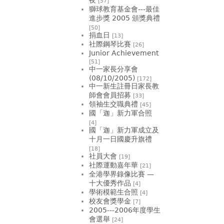
[57]
獅球教育基金會---最佳
進步獎 2005 頒獎典禮
[50]
捐血日
[13]
社際鋼琴比賽
[26]
Junior Achievement
[51]
中一家長分享會
(08/10/2005)
[172]
中一新生註冊日家長教
師會會員招募
[33]
領袖生交職典禮
[45]
國「迦」新力軍合照
[4]
國「迦」新力軍成立及
十月一日國慶升旗禮
[18]
社員大會
[19]
社際運動嘉年華
[21]
全港學界錄像比賽 —
十大優秀作品
[4]
學術模範生合照
[4]
校友會獎學金
[7]
2005---2006年度學生
會選舉
[24]