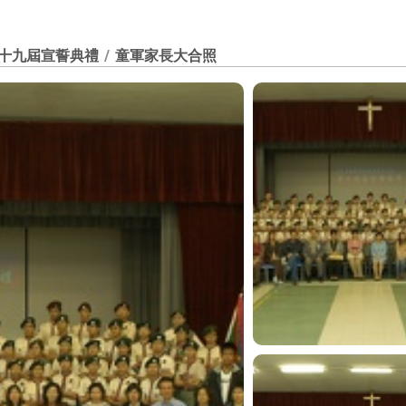
第十九屆宣誓典禮
/
童軍家長大合照