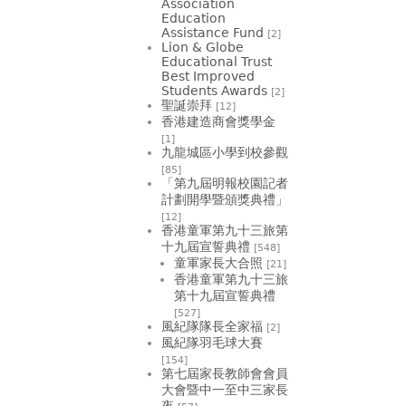
Association
Education
Assistance Fund
[2]
Lion & Globe
Educational Trust
Best Improved
Students Awards
[2]
聖誕崇拜
[12]
香港建造商會獎學金
[1]
九龍城區小學到校參觀
[85]
「第九屆明報校園記者
計劃開學暨頒獎典禮」
[12]
香港童軍第九十三旅第
十九屆宣誓典禮
[548]
童軍家長大合照
[21]
香港童軍第九十三旅
第十九屆宣誓典禮
[527]
風紀隊隊長全家福
[2]
風紀隊羽毛球大賽
[154]
第七屆家長教師會會員
大會暨中一至中三家長
夜