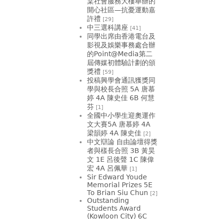
棠社會服務大樓舉辦的
開心社區—抗憂運動嘉
許禮
[29]
中三選科講座
[41]
同學出席由香港電台及
影視及娛樂事務處合辦
的Point@Media第二
屆傳媒初體驗計劃的頒
獎禮
[59]
投稿興學會通訊獲獎同
學與校長合照 5A 唐慕
婷 4A 陳史佳 6B 何慧
芬
[1]
全國中小學生迎奧運作
文大賽5A 唐慕婷 4A
梁韻婷 4A 陳史佳
[2]
中文辯論 自由論壇得獎
者與樣長合照 3B 黃昊
文 1E 呂後聲 1C 陳偉
宏 4A 呂佩華
[1]
Sir Edward Youde
Memorial Prizes 5E
To Brian Siu Chun
[2]
Outstanding
Students Award
(Kowloon City) 6C