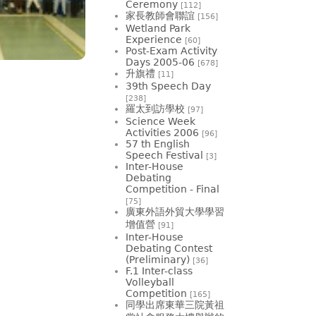
Ceremony
[112]
家長教師會聯誼
[156]
Wetland Park
Experience
[60]
Post-Exam Activity
Days 2005-06
[678]
升旗禮
[11]
39th Speech Day
[238]
羅太到訪學校
[97]
Science Week
Activities 2006
[96]
57 th English
Speech Festival
[3]
Inter-House
Debating
Competition - Final
[75]
廣東外語外貿大學學習
增值營
[91]
Inter-House
Debating Contest
(Preliminary)
[36]
F.1 Inter-class
Volleyball
Competition
[165]
同學出席東華三院黃祖