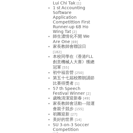
Lui Chi Tak
[1]
1 st Accounting
Software
Application
Competittion First
Runner-up 6B Ho
Wing Tat
[2]
師生濃情化不開 We
Are One
[69]
家長教師會聯誼日
[182]
本校同學在《香港FLL
創意機械人大賽》獲總
冠軍
[55]
初中福音營
[250]
第五十七屆校際朗誦節
比賽得獎者
[1]
57 th Speech
Festival Winner
[2]
歲晚清潔迎新春
[49]
家長教師會活動---陸運
會親子競步
[155]
初團迎新
[27]
美好的世界
[14]
SU 3-on-3 Soccer
Competition