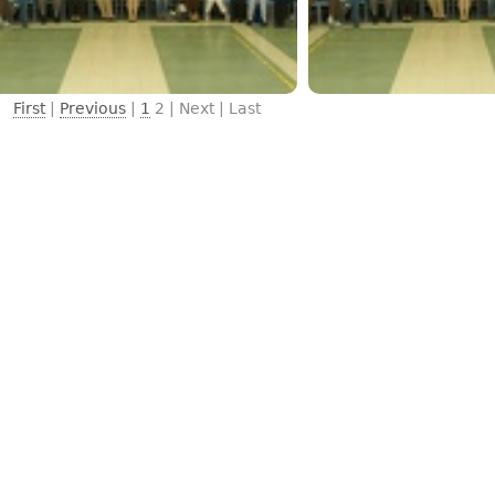
First
|
Previous
|
1
2
| Next | Last