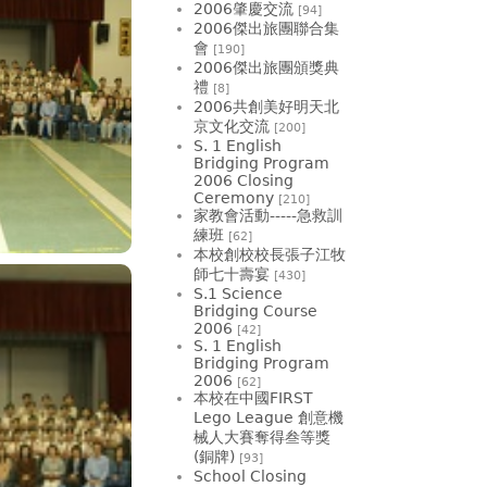
2006肇慶交流
[94]
2006傑出旅團聯合集
會
[190]
2006傑出旅團頒獎典
禮
[8]
2006共創美好明天北
京文化交流
[200]
S. 1 English
Bridging Program
2006 Closing
Ceremony
[210]
家教會活動-----急救訓
練班
[62]
本校創校校長張子江牧
師七十壽宴
[430]
S.1 Science
Bridging Course
2006
[42]
S. 1 English
Bridging Program
2006
[62]
本校在中國FIRST
Lego League 創意機
械人大賽奪得叁等獎
(銅牌)
[93]
School Closing