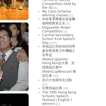
Competition held by
the SU
[1]
My Class Scheme
winning classes
[1]
本校童軍榮獲全港嘉爾
頓錦標賽第五名
[1]
Etigueette Poster
Competition
[1]
Carmel Secondary
School 41st Speech
Day
[117]
本校設計與科技科同學
參加香港青少年機械人
世界盃
(RoboCupJunior
Hong Kong)大賽，於
拯救組比賽中
(RoboCupRescue) 獲
得亞軍
[32]
四川大地震悼念活動
[12]
社際辯論比賽
[14]
The 59th Hong Kong
Schools Speech
Festival ( English )
winners
[1]