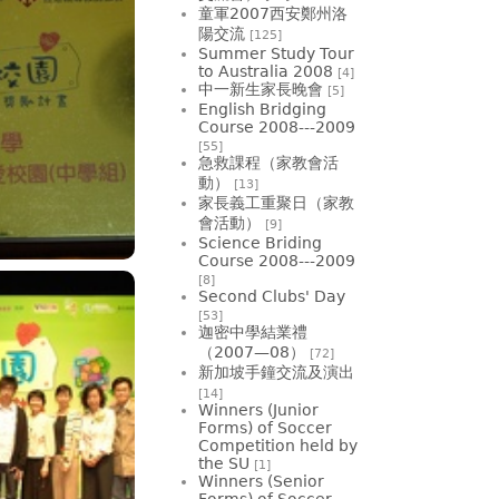
童軍2007西安鄭州洛
陽交流
[125]
Summer Study Tour
to Australia 2008
[4]
中一新生家長晚會
[5]
English Bridging
Course 2008---2009
[55]
急救課程（家教會活
動）
[13]
家長義工重聚日（家教
會活動）
[9]
Science Briding
Course 2008---2009
[8]
Second Clubs' Day
[53]
迦密中學結業禮
（2007—08）
[72]
新加坡手鐘交流及演出
[14]
Winners (Junior
Forms) of Soccer
Competition held by
the SU
[1]
Winners (Senior
Forms) of Soccer