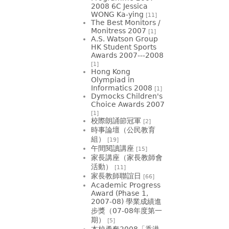
2008 6C Jessica
WONG Ka-ying
[11]
The Best Monitors /
Monitress 2007
[1]
A.S. Watson Group
HK Student Sports
Awards 2007---2008
[1]
Hong Kong
Olympiad in
Informatics 2008
[1]
Dymocks Children's
Choice Awards 2007
[1]
校際朗誦節冠軍
[2]
時事論壇（公民教育
組）
[19]
午間閱讀講座
[15]
家長講座（家長教師會
活動）
[11]
家長教師聯誼日
[66]
Academic Progress
Award (Phase 1,
2007-08) 學業成績進
步獎（07-08年度第一
期）
[5]
本校勇奪2008「香港