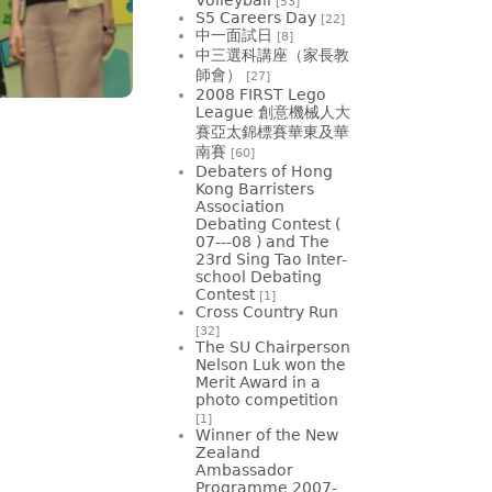
[53]
S5 Careers Day
[22]
中一面試日
[8]
中三選科講座（家長教
師會）
[27]
2008 FIRST Lego
League 創意機械人大
賽亞太錦標賽華東及華
南賽
[60]
Debaters of Hong
Kong Barristers
Association
Debating Contest (
07---08 ) and The
23rd Sing Tao Inter-
school Debating
Contest
[1]
Cross Country Run
[32]
The SU Chairperson
Nelson Luk won the
Merit Award in a
photo competition
[1]
Winner of the New
Zealand
Ambassador
Programme 2007-