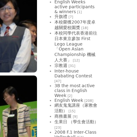
English Weeks
active participants
& winners
[1]
升旗禮
[7]
本校榮獲2007年度卓
越關愛校園獎
[18]
本校同學代表香港前往
日本東京參加 First
Lego League
「Open Asian
Championship 機械
人大賽」
[12]
宗教週
[31]
Inter-house
Dabating Contest
[47]
3B the most active
class in English
Week
[2]
English Week
[208]
網友鬼鬼講座（家教會
活動）
[15]
商務書展
[9]
生果日 （學生會活動）
[23]
2008 F.1 Inter-Class
Volleyball