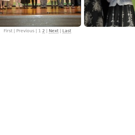
First | Previous |
1
2
|
Next
|
Last