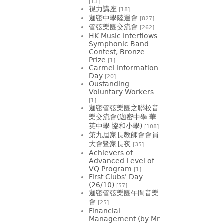
[13]
視力講座
[18]
迦密中學陸運會
[827]
管弦樂團交流會
[262]
HK Music Interflows
Symphonic Band
Contest, Bronze
Prize
[1]
Carmel Information
Day
[20]
Oustanding
Voluntary Workers
[1]
迦密管弦樂團之聯校音
樂交流會(迦密中學 華
英中學 協和小學)
[108]
第九屆家長教師會會員
大會暨家長夜
[35]
Achievers of
Advanced Level of
VQ Program
[1]
First Clubs' Day
(26/10)
[57]
迦密管弦樂團午間音樂
會
[25]
Financial
Management (by Mr