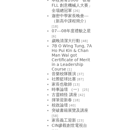
FLL 創意機械人大賽」
全場總冠軍
[26]
迦密中學家長晚會---
（新高中課程簡介）
[18]
07---08年度禮貌之星
[6]
歲晚清潔大行動
[48]
7B O Wing Tung, 7A
Ho Pui Kin & Chan
Man Wai got
Certificate of Merit
in a Leadership
Course
[1]
音樂校隊匯演
[37]
社際籃球比賽
[87]
家長也敬師
[13]
時事論壇 （一）
[25]
古靈精怪 講座
[42]
揮筆迎新春
[18]
校政論壇
[40]
突破書籍展覽及講座
[58]
家長義工迎新
[23]
CIN參觀創世電視台