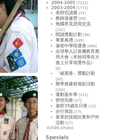
2004-2005
[7225]
2003-2004
[1771]
老師也讀書
[32]
教師退修營
[68]
無國界見證與交流
[101]
閱讀獎勵計劃
[98]
畢業典禮
[169]
迦密中學陸運會
[686]
全球華人計算機教育應
用大會（本校同學在大
會上分享得獎作品）
[8]
「破萬卷」獎勵計劃
[50]
興學會建校籌款活動
[195]
運動嘉年華
[221]
密領先鋒
[27]
迦密39歲生日會
[12]
步行籌款
[77]
童軍的技能比賽和戶外
活動
[27]
63686 photos
Specials