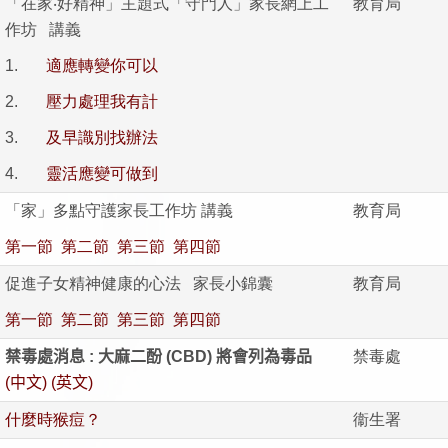
「在家‧好精神」主題式「守門人」家長網上工
教育局
作坊 講義
1.
適應轉變你可以
2.
壓力處理我有計
3.
及早識別找辦法
4.
靈活應變可做到
「家」多點守護家長工作坊 講義
教育局
第一節
第二節
第三節
第四節
促進子女精神健康的心法 家長小錦囊
教育局
第一節
第二節
第三節
第四節
禁毒處消息
:
大麻二酚
(CBD)
將會列為毒品
禁毒處
(
中文
)
(
英文
)
什麼時猴痘？
衞生署