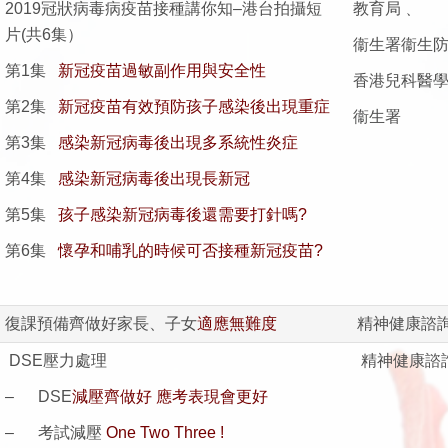
2019冠狀病毒病疫苗接種講你知–港台拍攝短
教育局﹑
片(共6集）
衞生署衞生
第1集
新冠疫苗過敏副作用與安全性
香港兒科醫
第2集
新冠疫苗有效預防孩子感染後出現重症
衞生署
第3集
感染新冠病毒後出現多系統性炎症
第4集
感染新冠病毒後出現長新冠
第5集
孩子感染新冠病毒後還需要打針嗎?
第6集
懷孕和哺乳的時候可否接種新冠疫苗?
復課預備齊做好家長、子女
適應無難度
精神健康諮
DSE壓力處理
精神健康諮
– DSE
減壓齊做好 應考表現會更好
– 考試減壓
One Two Three !