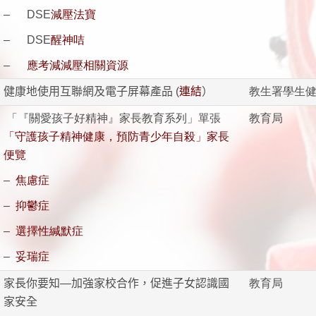
– DSE
減壓法寶
– DSE
醒神咭
–
應考減減壓相關資源
健康地使用互聯網及電子屏幕產品 (
連結
）
教生署學生
「『關愛孩子好精神』家長教育系列」單張
教育局
「守護孩子精神健康，預防青少年自殺」家長
便覽
–
焦慮症
–
抑鬱症
–
選擇性緘默症
–
妥瑞症
家長你要知
—
加強家校合作，促進子女認識國
教育局
家安全