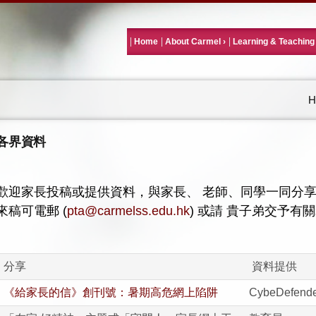
Home
About Carmel
Learning & Teaching
H
各界資料
歡迎家長投稿或提供資料，與家長、
老師、同學一同分
來稿可電郵
(
pta@carmelss.edu.hk
)
或請 貴子弟交予有
分享
資料提供
《給家長的信》創刊號：暑期高危網上陷阱
CybeDefend