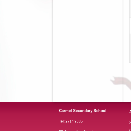
Carmel Secondary School
Tel: 2714 9385
S
O