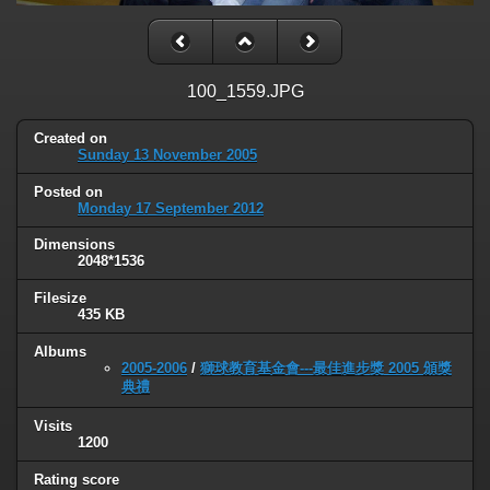
100_1559.JPG
Created on
Sunday 13 November 2005
Posted on
Monday 17 September 2012
Dimensions
2048*1536
Filesize
435 KB
Albums
2005-2006
/
獅球教育基金會---最佳進步獎 2005 頒獎
典禮
Visits
1200
Rating score