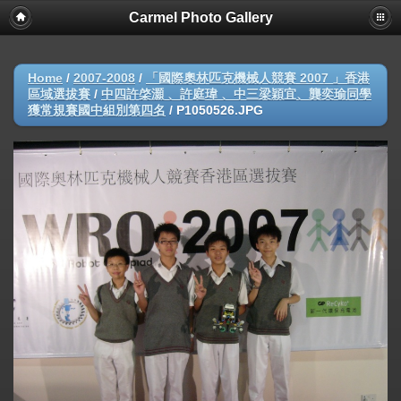
Carmel Photo Gallery
Home
/
2007-2008
/
「國際奧林匹克機械人競賽 2007 」香港
區域選拔賽
/
中四許棨灝 、許庭瑋 、中三梁穎宜、龔奕瑜同學
獲常規賽國中組別第四名
/
P1050526.JPG