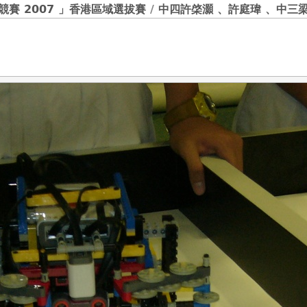
賽 2007 」香港區域選拔賽
/
中四許棨灝 、許庭瑋 、中三梁穎宜、龔奕瑜同學獲常