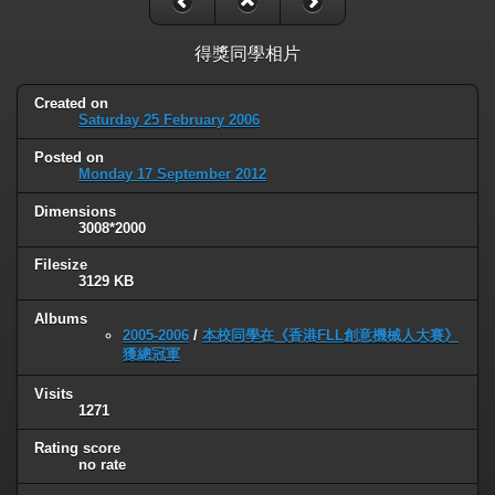
得獎同學相片
Created on
Saturday 25 February 2006
Posted on
Monday 17 September 2012
Dimensions
3008*2000
Filesize
3129 KB
Albums
2005-2006
/
本校同學在《香港FLL創意機械人大賽》
獲總冠軍
Visits
1271
Rating score
no rate