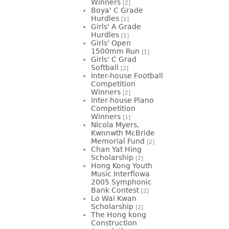
Winners
[2]
Boya' C Grade
Hurdles
[1]
Girls' A Grade
Hurdles
[1]
Girls' Open
1500mm Run
[1]
Girls' C Grad
Softball
[2]
Inter-house Football
Competition
Winners
[2]
Inter-house Piano
Competition
Winners
[1]
Nicola Myers,
Kwnnwth McBride
Memorial Fund
[2]
Chan Yat Hing
Scholarship
[2]
Hong Kong Youth
Music Interflowa
2005 Symphonic
Bank Contest
[2]
Lo Wai Kwan
Scholarship
[2]
The Hong kong
Construction