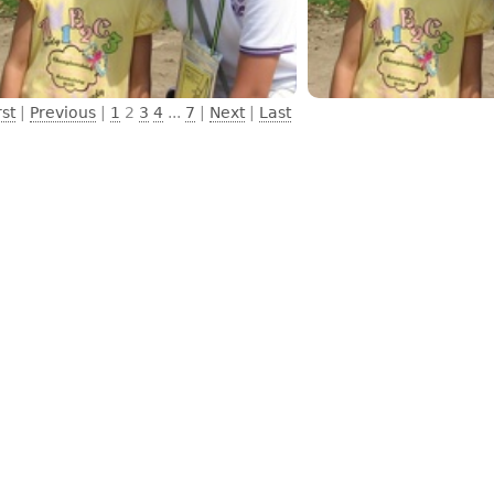
rst
|
Previous
|
1
2
3
4
...
7
|
Next
|
Last