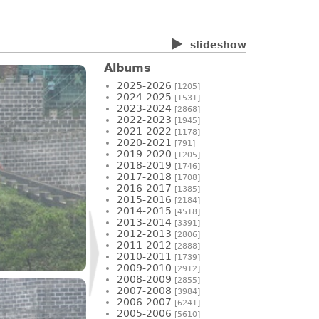
slideshow
Albums
2025-2026
[1205]
2024-2025
[1531]
2023-2024
[2868]
2022-2023
[1945]
2021-2022
[1178]
2020-2021
[791]
2019-2020
[1205]
2018-2019
[1746]
2017-2018
[1708]
2016-2017
[1385]
2015-2016
[2184]
2014-2015
[4518]
2013-2014
[3391]
2012-2013
[2806]
2011-2012
[2888]
2010-2011
[1739]
2009-2010
[2912]
2008-2009
[2855]
2007-2008
[3984]
2006-2007
[6241]
2005-2006
[5610]