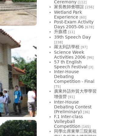
Ceremony
[112]
家長教師會聯誼
[156]
Wetland Park
Experience
[60]
Post-Exam Activity
Days 2005-06
[678]
升旗禮
[11]
39th Speech Day
[238]
羅太到訪學校
[97]
Science Week
Activities 2006
[96]
57 th English
Speech Festival
[3]
Inter-House
Debating
Competition - Final
[75]
廣東外語外貿大學學習
增值營
[91]
Inter-House
Debating Contest
(Preliminary)
[36]
F.1 Inter-class
Volleyball
Competition
[165]
同學出席東華三院黃祖