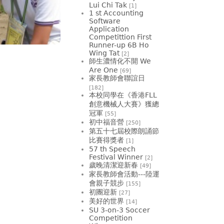
Lui Chi Tak
[1]
1 st Accounting
Software
Application
Competittion First
Runner-up 6B Ho
Wing Tat
[2]
師生濃情化不開 We
Are One
[69]
家長教師會聯誼日
[182]
本校同學在《香港FLL
創意機械人大賽》獲總
冠軍
[55]
初中福音營
[250]
第五十七屆校際朗誦節
比賽得獎者
[1]
57 th Speech
Festival Winner
[2]
歲晚清潔迎新春
[49]
家長教師會活動---陸運
會親子競步
[155]
初團迎新
[27]
美好的世界
[14]
SU 3-on-3 Soccer
Competition