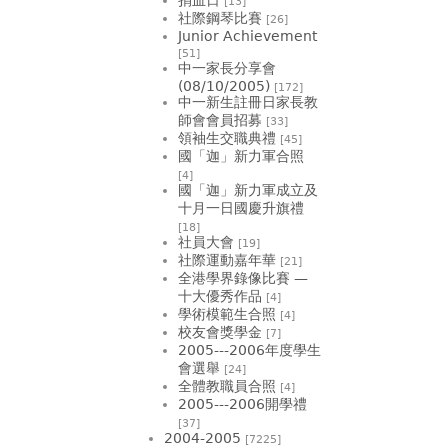
[13]
社際鋼琴比賽
[26]
Junior Achievement
[51]
中一家長分享會
(08/10/2005)
[172]
中一新生註冊日家長教
師會會員招募
[33]
領袖生交職典禮
[45]
國「迦」新力軍合照
[4]
國「迦」新力軍成立及
十月一日國慶升旗禮
[18]
社員大會
[19]
社際運動嘉年華
[21]
全港學界錄像比賽 —
十大優秀作品
[4]
學術模範生合照
[4]
校友會獎學金
[7]
2005---2006年度學生
會選舉
[24]
全體教職員合照
[4]
2005---2006開學禮
[37]
2004-2005
[7225]