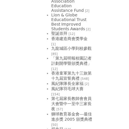
Association
Education
Assistance Fund
[2]
Lion & Globe
Educational Trust
Best Improved
Students Awards
[2]
聖誕崇拜
[12]
香港建造商會獎學金
[1]
九龍城區小學到校參觀
[85]
「第九屆明報校園記者
計劃開學暨頒獎典禮」
[12]
香港童軍第九十三旅第
十九屆宣誓典禮
[548]
風紀隊隊長全家福
[2]
風紀隊羽毛球大賽
[154]
第七屆家長教師會會員
大會暨中一至中三家長
夜
[57]
獅球教育基金會---最佳
進步獎 2005 頒獎典禮
[50]
捐血日