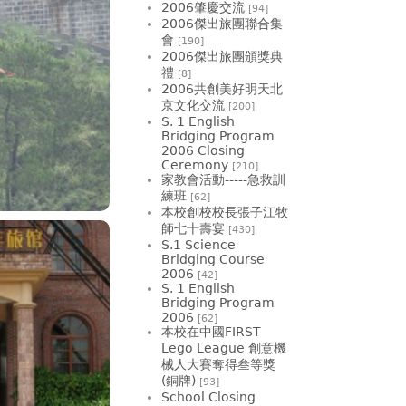
2006肇慶交流
[94]
2006傑出旅團聯合集
會
[190]
2006傑出旅團頒獎典
禮
[8]
2006共創美好明天北
京文化交流
[200]
S. 1 English
Bridging Program
2006 Closing
Ceremony
[210]
家教會活動-----急救訓
練班
[62]
本校創校校長張子江牧
師七十壽宴
[430]
S.1 Science
Bridging Course
2006
[42]
S. 1 English
Bridging Program
2006
[62]
本校在中國FIRST
Lego League 創意機
械人大賽奪得叁等獎
(銅牌)
[93]
School Closing