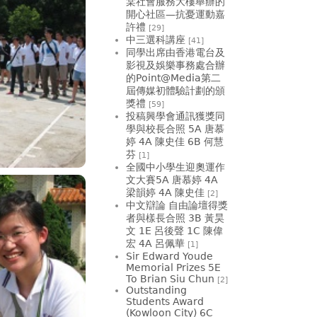
棠社會服務大樓舉辦的
開心社區—抗憂運動嘉
許禮
[29]
中三選科講座
[41]
同學出席由香港電台及
影視及娛樂事務處合辦
的Point@Media第二
屆傳媒初體驗計劃的頒
獎禮
[59]
投稿興學會通訊獲獎同
學與校長合照 5A 唐慕
婷 4A 陳史佳 6B 何慧
芬
[1]
全國中小學生迎奧運作
文大賽5A 唐慕婷 4A
梁韻婷 4A 陳史佳
[2]
中文辯論 自由論壇得獎
者與樣長合照 3B 黃昊
文 1E 呂後聲 1C 陳偉
宏 4A 呂佩華
[1]
Sir Edward Youde
Memorial Prizes 5E
To Brian Siu Chun
[2]
Outstanding
Students Award
(Kowloon City) 6C